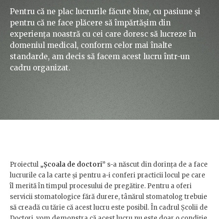
Pentru că ne plac lucrurile făcute bine, cu pasiune și
pentru că ne face plăcere să împărtășim din
experiența noastră cu cei care doresc să lucreze în
domeniul medical, conform celor mai înalte
standarde, am decis să facem acest lucru într-un
cadru organizat.
Proiectul „
Școala de doctori”
s-a născut din dorința de a face
lucrurile ca la carte și pentru a-i conferi practicii locul pe care
îl merită în timpul procesului de pregătire. Pentru a oferi
servicii stomatologice fără durere, tânărul stomatolog trebuie
să creadă cu tărie că acest lucru este posibil. În cadrul Școlii de
Doctori, vom demonstra că acest lucru nu este doar o condiție